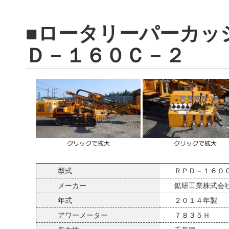
■ロータリーパーカッ
Ｄ－１６０Ｃ－２
型式
ＲＰＤ－１６０
メーカー
鉱研工業株式会
年式
２０１４年製
アワーメーター
７８３５Ｈ