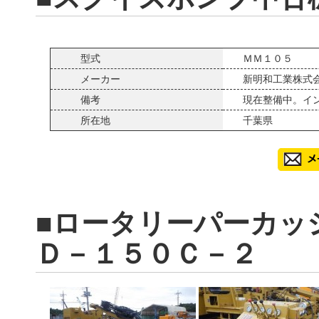
型式
ＭＭ１０５
メーカー
新明和工業株式
備考
現在整備中。イ
所在地
千葉県
■ロータリーパーカッ
Ｄ－１５０Ｃ－２