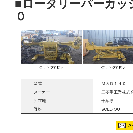
■ロータリーパーカッ
０
型式
ＭＳＤ１４０
メーカー
三菱重工業株式
所在地
千葉県
価格
SOLD OUT