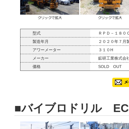
型式
ＲＰＤ－１８０
製造年月
２０２０年７月
アワーメーター
３１０H
メーカー
鉱研工業株式会
価格
SOLD OUT
■バイブロドリル ECO