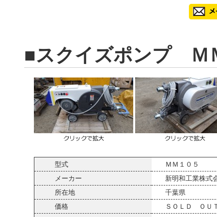
■スクイズポンプ Ｍ
型式
ＭＭ１０５
メーカー
新明和工業株式
所在地
千葉県
価格
ＳＯＬＤ ＯＵ