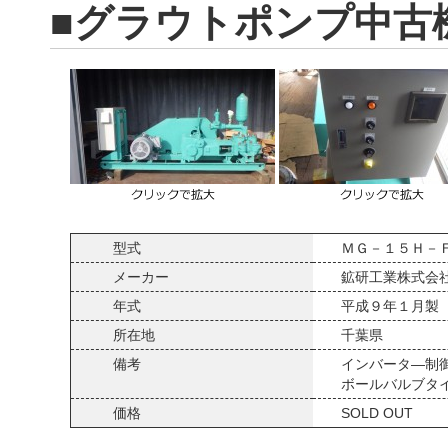
■グラウトポンプ中古
型式
ＭＧ－１５Ｈ－
メーカー
鉱研工業株式会
年式
平成９年１月製
所在地
千葉県
備考
インバータ―制
ボールバルブタ
価格
SOLD OUT