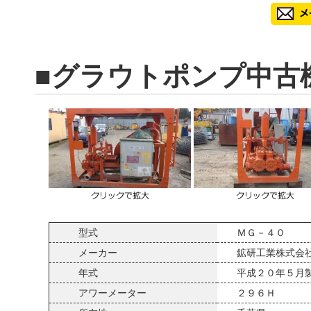
■グラウトポンプ中古
型式
ＭＧ－４０
メーカー
鉱研工業株式会
年式
平成２０年５月
アワーメーター
２９６Ｈ