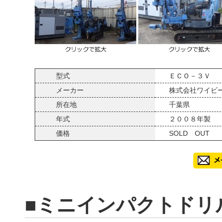
型式
ＥＣＯ－３Ｖ
メーカー
株式会社ワイビ
所在地
千葉県
年式
２００８年製
価格
SOLD OUT
■ミニインパクトドリル