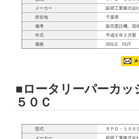
メーカー
鉱研工業株式会
所在地
千葉県
備考
販売委託機。現
年式
平成６年２月製
価格
SOLD OUT
■ロータリーパーカッ
５０Ｃ
型式
ＲＰＤ－１５０
メーカー
鉱研工業株式会