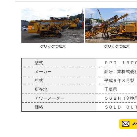
型式
ＲＰＤ－１３０
メーカー
鉱研工業株式会
年式
平成９年８月製
所在地
千葉県
アワーメーター
５６８Ｈ（交換
価格
ＳＯＬＤ ＯＵ