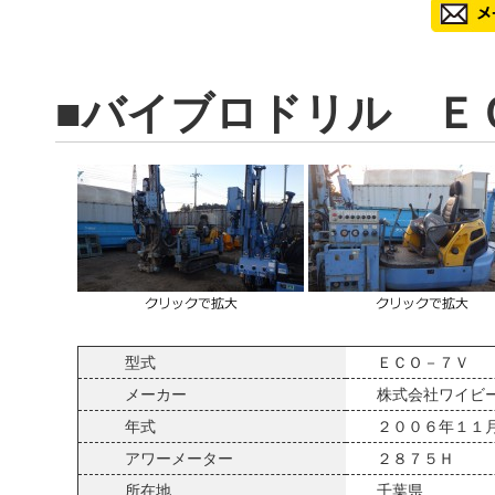
■バイブロドリル Ｅ
型式
ＥＣＯ－７Ｖ
メーカー
株式会社ワイビ
年式
２００６年１１
アワーメーター
２８７５Ｈ
所在地
千葉県