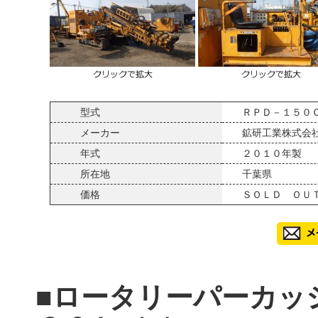
型式
ＲＰＤ－１５０
メーカー
鉱研工業株式会
年式
２０１０年製
所在地
千葉県
価格
ＳＯＬＤ ＯＵ
■ロータリーパーカッ