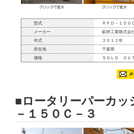
型式
ＲＰＤ－１５０
メーカー
鉱研工業株式会
年式
２０１２年
所在地
千葉県
価格
ＳＯＬＤ ＯＵ
■ロータリーパーカッ
－１５０Ｃ－３