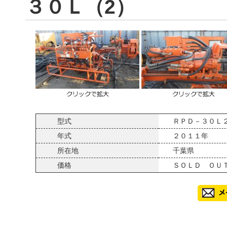
３０Ｌ（2）
型式
ＲＰＤ－３０Ｌ
年式
２０１１年
所在地
千葉県
価格
ＳＯＬＤ ＯＵ