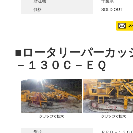
所在地
千葉県
価格
SOLD OUT
■ロータリーパーカッ
－１３０Ｃ－ＥＱ
型式
ＲＰＤ－１３０