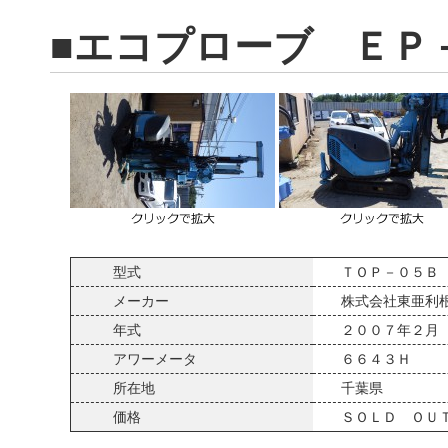
■エコプローブ ＥＰ
型式
ＴＯＰ－０５Ｂ
メーカー
株式会社東亜利
年式
２００７年２月
アワーメータ
６６４３Ｈ
所在地
千葉県
価格
ＳＯＬＤ ＯＵ