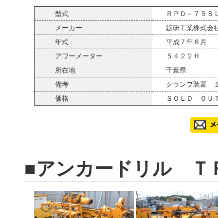
型式
ＲＰＤ－７５Ｓ
メーカー
鉱研工業株式会
年式
平成７年８月
アワーメーター
５４２２Ｈ
所在地
千葉県
備考
クランプ装置 
価格
ＳＯＬＤ ＯＵ
■アンカードリル Ｔ