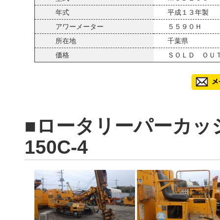
年式
平成１３年製
アワーメーター
５５９０Ｈ
所在地
千葉県
価格
ＳＯＬＤ ＯＵ
■ロータリーパーカッ
150C-4