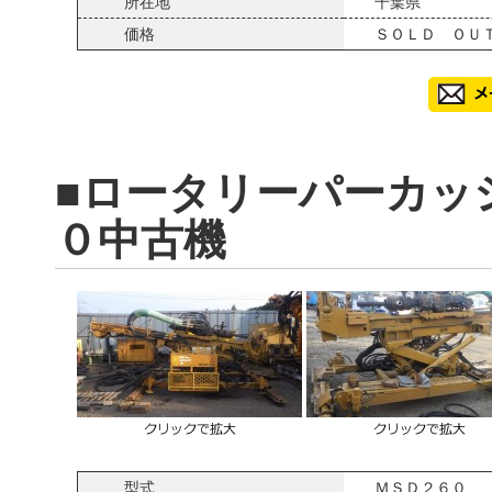
所在地
千葉県
価格
ＳＯＬＤ ＯＵ
■ロータリーパーカッ
０中古機
型式
ＭＳＤ２６０