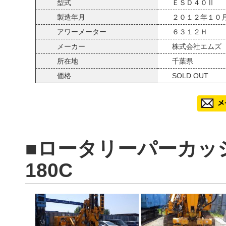
型式
ＥＳＤ４０Ⅱ
製造年月
２０１２年１０
アワーメーター
６３１２Ｈ
メーカー
株式会社エムズ
所在地
千葉県
価格
SOLD OUT
■ロータリーパーカッ
180C