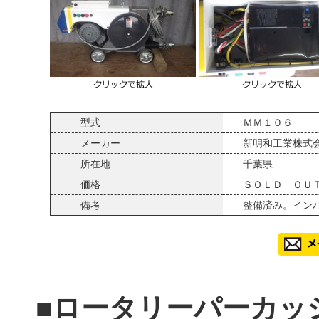
型式
ＭＭ１０６
メーカー
新明和工業株式
所在地
千葉県
価格
ＳＯＬＤ ＯＵ
備考
整備済み。イン
■ロータリーパーカッ