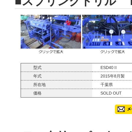
■スプリングドリル 
型式
ESD40Ⅱ
年式
2015年8月製
所在地
千葉県
価格
SOLD OUT