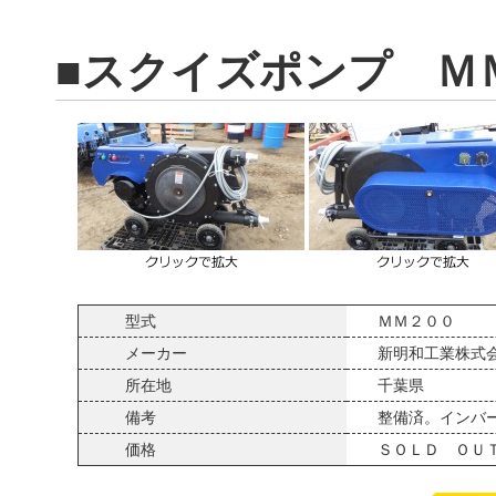
■スクイズポンプ Ｍ
型式
ＭＭ２００
メーカー
新明和工業株式
所在地
千葉県
備考
整備済。インバ
価格
ＳＯＬＤ ＯＵ