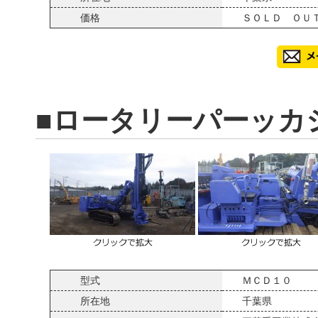
価格
ＳＯＬＤ ＯＵ
■ロータリーパーッカ
型式
ＭＣＤ１０
所在地
千葉県