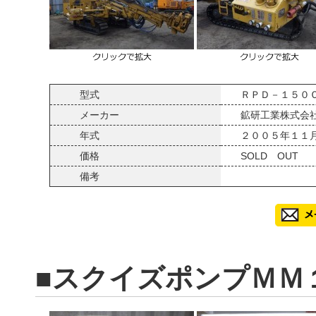
型式
ＲＰＤ－１５０
メーカー
鉱研工業株式会
年式
２００５年１１
価格
SOLD OUT
備考
■スクイズポンプＭＭ